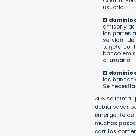
Control Ser
usuario.
El dominio 
emisor y ad
las partes a
servidor de 
tarjeta cont
banco emiso
al usuario.
El dominio
los bancos a
Se necesita
3DS se introdu
debía pasar po
emergente de 
muchos pasos 
carritos come