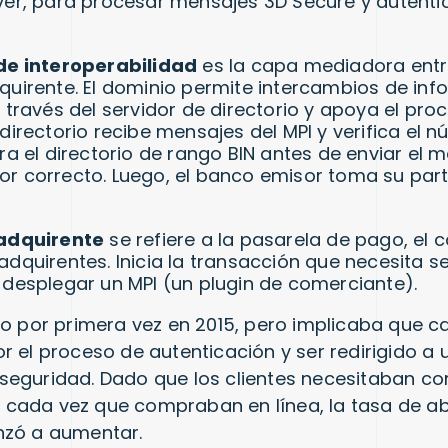
ver, para procesar mensajes 3D Secure y autenti
de interoperabilidad
es la capa mediadora entr
quirente. El dominio permite intercambios de inf
 través del servidor de directorio y apoya el proc
directorio recibe mensajes del MPI y verifica el 
ra el directorio de rango BIN antes de enviar el m
r correcto. Luego, el banco emisor toma su part
 adquirente
se refiere a la pasarela de pago, el 
dquirentes. Inicia la transacción que necesita se
 desplegar un MPI (un plugin de comerciante).
jo por primera vez en 2015, pero implicaba que c
r el proceso de autenticación y ser redirigido a 
seguridad. Dado que los clientes necesitaban c
cada vez que compraban en línea, la tasa de 
nzó a aumentar.