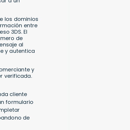
car a un
e los dominios
ormación entre
eso 3DS. El
número de
ensaje al
e y autentica
comerciante y
r verificada.
ada cliente
un formulario
ompletar
abandono de