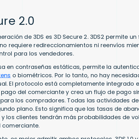
re 2.0
eración de 3DS es 3D Secure 2. 3DS2 permite un f
no requiere redireccionamientos ni reenvíos mient
trol para los vendedores.
a en contraseñas estáticas, permite la autentic
kens
o biométricos. Por lo tanto, no hay necesid
l. El protocolo está completamente integrado e
 pago del comerciante y crea un flujo de pago si
 para los compradores. Todas las actividades de
undo plano. Esto significa que las tasas de ab
y los clientes tendrán más probabilidades de vol
l comerciante.
o, es mejor admitir ambos protocolos, 3DS 1.0 y 