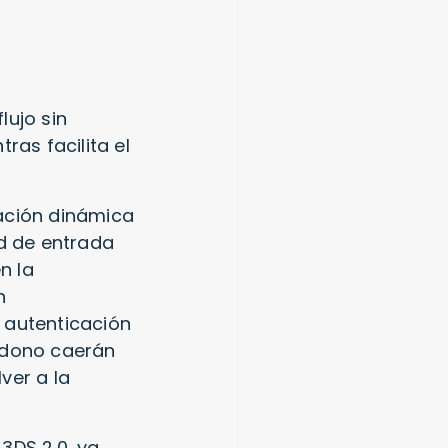
lujo sin
ras facilita el
ación dinámica
ad de entrada
n la
n
 autenticación
andono caerán
ver a la
3DS 2.0, ya