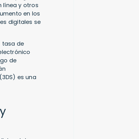
 línea y otros
aumento en los
nes digitales se
a tasa de
electrónico
sgo de
án
 (3DS) es una
 y