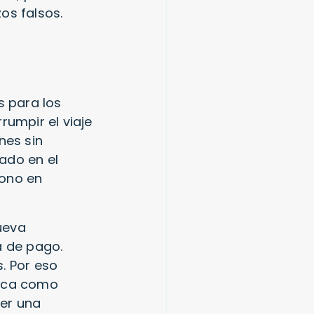
os falsos.
s para los
rumpir el viaje
nes sin
ado en el
dono en
ueva
a de pago.
. Por eso
nca como
cer una