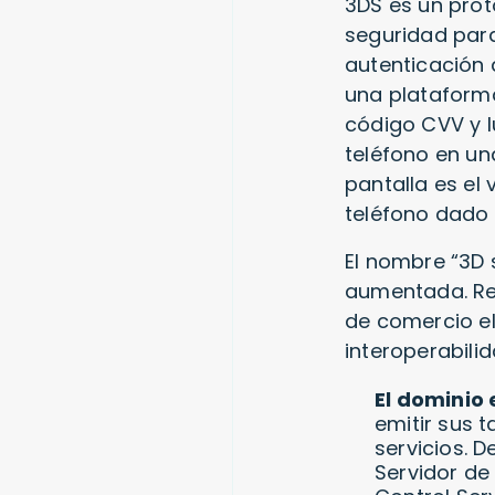
3DS es un pro
seguridad para 
autenticación 
una plataforma
código CVV y l
teléfono en un
pantalla es el
teléfono dado 
El nombre “3D 
aumentada. Re
de comercio el
interoperabilid
El dominio
emitir sus 
servicios. 
Servidor de