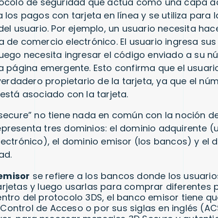
tocolo de seguridad que actúa como una capa ad
los pagos con tarjeta en línea y se utiliza para l
del usuario. Por ejemplo, un usuario necesita ha
 de comercio electrónico. El usuario ingresa sus 
uego necesita ingresar el código enviado a su 
a página emergente. Esto confirma que el usuario
 verdadero propietario de la tarjeta, ya que el nú
está asociado con la tarjeta.
secure” no tiene nada en común con la noción de
presenta tres dominios: el dominio adquirente (
ectrónico), el dominio emisor (los bancos) y el 
ad.
 emisor
se refiere a los bancos donde los usuari
tarjetas y luego usarlas para comprar diferentes
Dentro del protocolo 3DS, el banco emisor tiene q
 Control de Acceso o por sus siglas en inglés (A