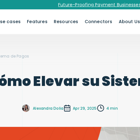
Future-Proofing Payment Businesses in 20
se cases
Features
Resources
Connectors
About U
stema de Pagos
Cómo Elevar su Sist
Alexandra Dolia
Apr 29, 2025
4 min