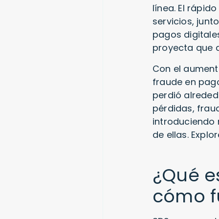
línea. El rápid
servicios, jun
pagos digitale
proyecta que a
Con el aumento
fraude en pago
perdió alrededo
pérdidas, frau
introduciendo 
de ellas. Expl
¿Qué es
cómo f