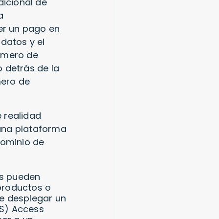
icional de
a
cer un pago en
datos y el
número de
 detrás de la
mero de
 realidad
una plataforma
dominio de
os pueden
 productos o
ue desplegar un
CS) Access