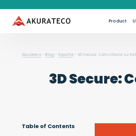
Product
U
Akurateco
-
Blog
-
Español
-
3D Secure: Cómo Elevar su Si
3D Secure: 
Table of Contents