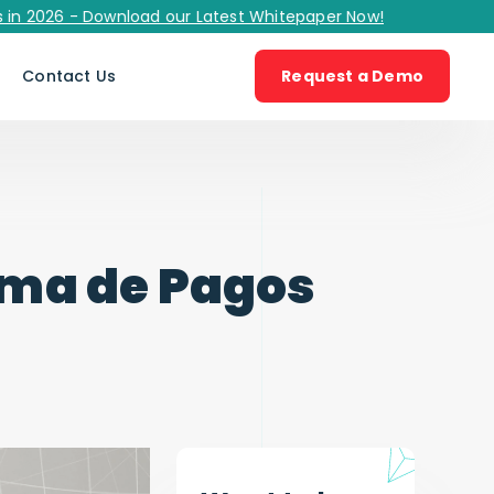
26 - Download our Latest Whitepaper Now!
s
Contact Us
Request a Demo
ema de Pagos